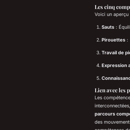
Valentine
•
19 janvier 2025
•
6 min de lecture
Les cinq comp
Voici un aperçu
Sauts
: Équil
Pirouettes
: 
Travail de p
Expression a
Connaissanc
Lien avec les
Les compétences 
interconnectées,
parcours compét
des mouvements, 