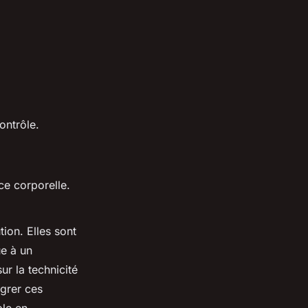
contrôle.
ce corporelle.
ion. Elles sont
ue à un
ur la technicité
égrer ces