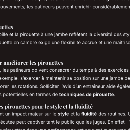
mouvements, les patineurs peuvent enrichir considérablement
uettes
ille et la pirouette à une jambe reflètent la diversité des sty
ouette en cambré exige une flexibilité accrue et une maîtris
 améliorer les pirouettes
, les patineurs doivent consacrer du temps à des exercices
 exemple, s’exercer à maintenir sa position sur une jambe pe
iorer les rotations. Solliciter l’avis d’un entraîneur aide égale
s potentielles en termes de
techniques de pirouette
.
 pirouettes pour le style et la fluidité
ont un impact majeur sur le
style
et la
fluidité
des routines. 
cutée peut captiver tant le public que les juges. En effet, l’
 pirouettes dans une performance est souvent synonyme d