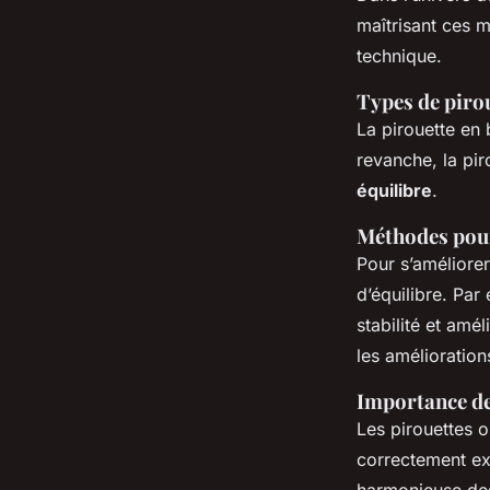
maîtrisant ces 
technique.
Types de piro
La pirouette en b
revanche, la pir
équilibre
.
Méthodes pour
Pour s’améliorer
d’équilibre. Par
stabilité et amél
les amélioration
Importance des
Les pirouettes 
correctement exé
harmonieuse des