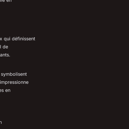
ble en
 qui définissent
l de
ants.
s symbolisent
t impressionne
es en
n