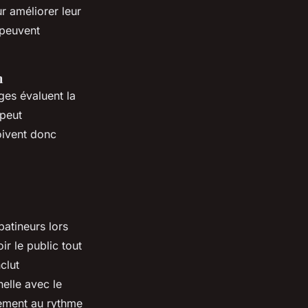
 améliorer leur
 peuvent
n
ges évaluent la
 peut
oivent donc
patineurs lors
ir le public tout
clut
nelle avec le
vement au rythme