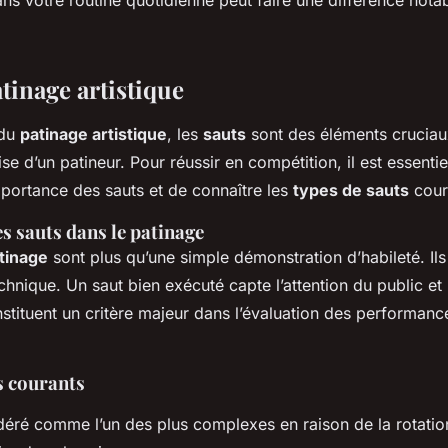
s votre routine quotidienne peut faire une différence nota
tinage artistique
 du
patinage artistique
, les
sauts
sont des éléments cruciaux
ise d’un patineur. Pour réussir en compétition, il est essentie
portance des sauts et de connaître les
types de sauts
cour
s sauts dans le patinage
tinage
sont plus qu’une simple démonstration d’habileté. Il
technique. Un saut bien exécuté capte l’attention du public e
onstituent un critère majeur dans l’évaluation des performanc
s courants
éré comme l’un des plus complexes en raison de la rotatio