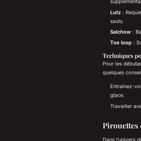
supplémentai
Lutz
: Requie
sauts.
Salchow
: Ba
Toe loop
: S
Techniques po
Pour les débutan
quelques conseil
Entraînez-vo
glace.
Travailler a
Pirouettes 
Dans l’univers 