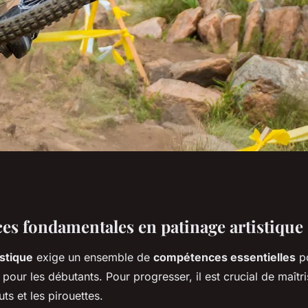
ences
s fondamentales en patinage artistique
istique
exige un ensemble de
compétences essentielles
po
tinage artistique
 pour les débutants. Pour progresser, il est crucial de maîtr
uts et les pirouettes.