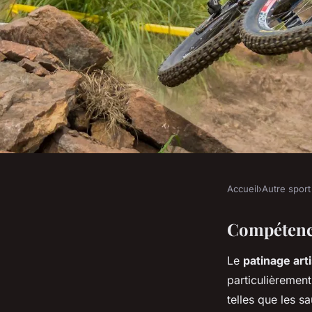
Accueil
›
Autre sport
AUTRE SPORT
Aperçu des compét
Compétence
Le
patinage art
fondamentales du pa
particulièrement
telles que les sa