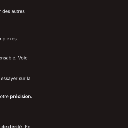
r des autres
mplexes.
ensable. Voici
 essayer sur la
votre
précision
.
a
dextérité
. En