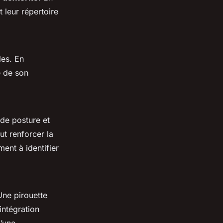
 leur répertoire
les. En
e de son
 de posture et
ut renforcer la
ment à identifier
Une pirouette
intégration
’une